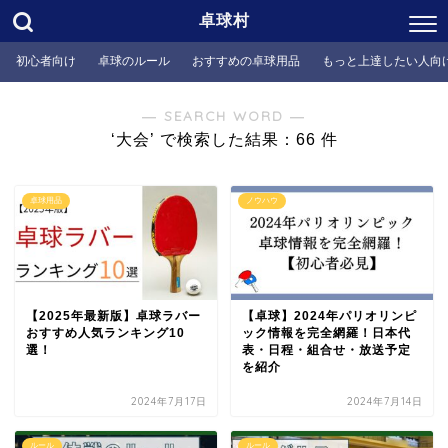
卓球村
初心者向け
卓球のルール
おすすめの卓球用品
もっと上達したい人向
― SEARCH WORD ―
‘大会’ で検索した結果：66 件
卓球用品
ノウハウ
【2025年最新版】卓球ラバー
【卓球】2024年パリオリンピ
おすすめ人気ランキング10
ック情報を完全網羅！日本代
選！
表・日程・組合せ・放送予定
を紹介
2024年7月17日
2024年7月14日
ルール
ルール