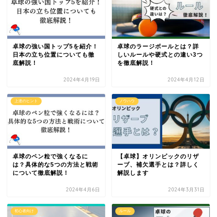
卓球の強い国トップ5を紹介！
卓球のラージボールとは？詳
日本の立ち位置についても徹
しいルールや硬式との違い3つ
底解説！
を徹底解説！
2024年4月19日
2024年4月12日
上達のヒント
ノウハウ
卓球のペン粒で強くなるに
【卓球】オリンピックのリザ
は？具体的な5つの方法と戦術
ーブ、補欠選手とは？詳しく
について徹底解説！
解説します
2024年4月6日
2024年3月31日
初心者向け
ルール