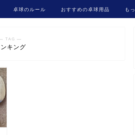
卓球のルール
おすすめの卓球用品
も
― TAG ―
ランキング