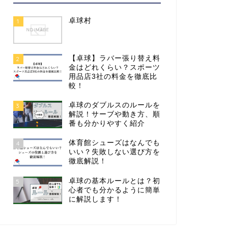
卓球村
1
【卓球】ラバー張り替え料
2
金はどれくらい？スポーツ
用品店3社の料金を徹底比
較！
卓球のダブルスのルールを
3
解説！サーブや動き方、順
番も分かりやすく紹介
体育館シューズはなんでも
4
いい？失敗しない選び方を
徹底解説！
卓球の基本ルールとは？初
5
心者でも分かるように簡単
に解説します！