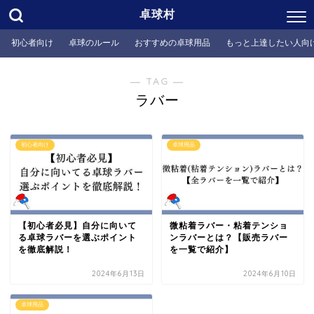
卓球村
初心者向け
卓球のルール
おすすめの卓球用品
もっと上達したい人向
― TAG ―
ラバー
初心者向け
卓球用品
【初心者必見】自分に向いて
微粘着ラバー・粘着テンショ
る卓球ラバーを選ぶポイント
ンラバーとは？【販売ラバー
を徹底解説！
を一覧で紹介】
2024年6月13日
2024年6月10日
卓球用品