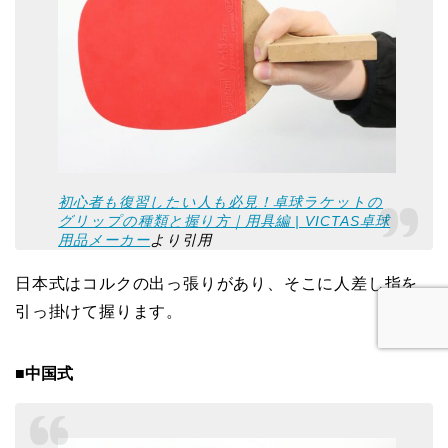
初心者も復習したい人も必見！卓球ラケットの
グリップの種類と握り方｜用具編 | VICTAS卓球
用品メーカー
より引用
日本式はコルクの出っ張りがあり、そこに人差し指を
引っ掛けて握ります。
■中国式