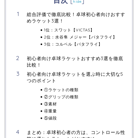
目次
[
]
hide
総合評価で徹底比較！卓球初心者向けおすす
めラケット3選！
1位：スワット【VICTAS】
2位：水谷隼 メジャー【バタフライ】
3位：コルベル【バタフライ】
初心者向け卓球ラケットおすすめ3選を徹底
比較！
初心者向け卓球ラケットを選ぶ時に大切な5
つのポイント
①ラケットの種類
②グリップの種類
③素材
④重量
⑤値段
まとめ：卓球初心者の方は、コントロール性