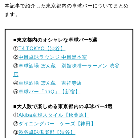
本記事で紹介した東京都内の卓球バーについてまとめ
ます。
■東京都内のオシャレな卓球バー5選
①
T4 TOKYO【渋谷】
②
中目卓球ラウンジ 中目黒本室
③
卓球酒場 ぽん蔵 別館味噌一ラーメン 渋谷
店
④
卓球酒場 ぽん蔵 吉祥寺店
⑤
卓球バー「rinQ」【新宿】
■大人数で楽しめる東京都内の卓球バー4選
①
Akiba卓球スタイル【秋葉原】
②
ダイニングバー ケーズ【神田】
③
渋谷卓球倶楽部【渋谷】