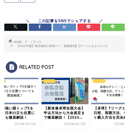
HOME
ノウハウ
【2025年版】東京都内の卓球バー・居酒屋9選【デートにもオススメ】
RELATED POST
ハウ
ノウハウ
ノウハウ
球の強い国トップ5を
【新体連卓球全国大会】
【卓球】Tリーグと
介！日本の立ち位置に
申込方法から大会規定ま
日程、視聴方法、チ
いても徹底解説！
で徹底解説！【2024...
ト購入方法を完全網
2024年4月19日
2024年6月23日
2024年8