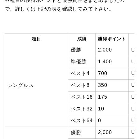
各種目の獲得ポイントと優勝賞金をまとめましたの
で、詳しくは下記の表を確認してみて下さい。
種目
成績
獲得ポイント
優勝
2,000
US
準優勝
1,400
US
ベスト4
700
US
シングルス
ベスト8
350
US
ベスト16
175
US
ベスト32
10
US
ベスト64
0
US
優勝
2,000
US