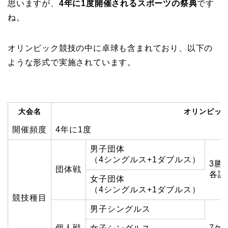
思いますが、
4年に1度開催されるスポーツの祭典
です
ね。
オリンピック競技の中に卓球も含まれており、以下の
ような形式で実施されています。
大会名
オリンピッ
開催頻度
4年に1度
男子団体
（4シングルス+1ダブルス）
3勝
団体戦
各試
女子団体
（4シングルス+1ダブルス）
競技種目
男子シングルス
個人戦
7ゲ