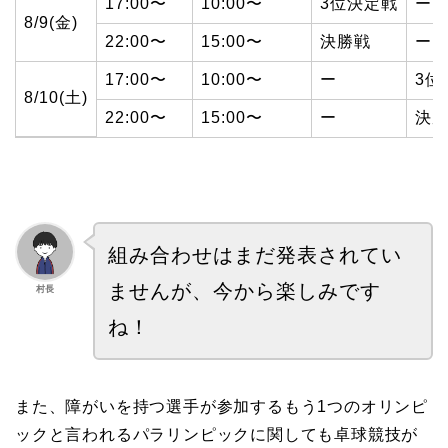
17:00〜
10:00〜
3位決定戦
ー
8/9(金)
22:00〜
15:00〜
決勝戦
ー
17:00〜
10:00〜
ー
3位
8/10(土)
22:00〜
15:00〜
ー
決
組み合わせはまだ発表されてい
ませんが、今から楽しみです
村長
ね！
また、障がいを持つ選手が参加するもう1つのオリンピ
ックと言われるパラリンピックに関しても卓球競技が