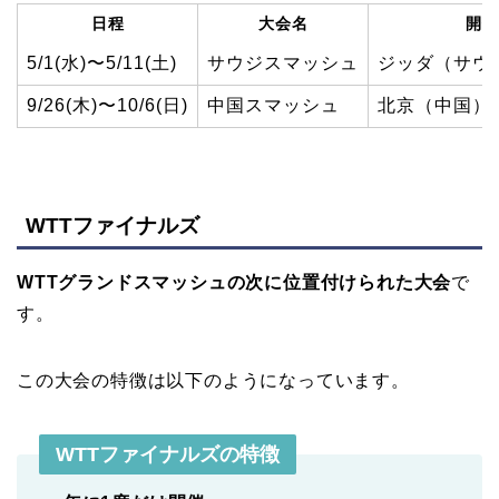
日程
大会名
開催
5/1(水)〜5/11(土)
サウジスマッシュ
ジッダ（サウ
9/26(木)〜10/6(日)
中国スマッシュ
北京（中国）
WTTファイナルズ
WTTグランドスマッシュの次に位置付けられた大会
で
す。
この大会の特徴は以下のようになっています。
WTTファイナルズの特徴