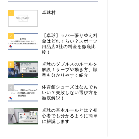
卓球村
1
【卓球】ラバー張り替え料
2
金はどれくらい？スポーツ
用品店3社の料金を徹底比
較！
卓球のダブルスのルールを
3
解説！サーブや動き方、順
番も分かりやすく紹介
体育館シューズはなんでも
4
いい？失敗しない選び方を
徹底解説！
卓球の基本ルールとは？初
5
心者でも分かるように簡単
に解説します！