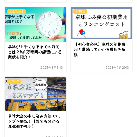
上達のヒント
卓球用品
【初心者必見】卓球の初期費
卓球が上手くなるまでの時間
用と継続してかかる費用を解
とは？約1万時間の練習による
説！
実績を紹介！
2023年8月11日
2023年7月29日
ノウハウ
卓球大会の申し込み方法3ステ
ップを解説！【誰でも分かる
具体例で説明】